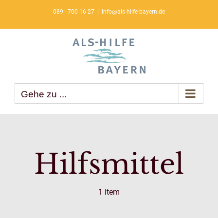
Zum
089 - 700 16 27
|
info@als-hilfe-bayern.de
Inhalt
springen
Gehe zu ...
Hilfsmittel
1 item