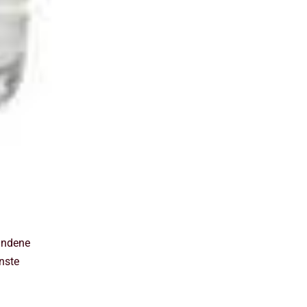
andene
nste