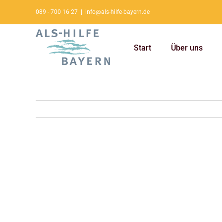
Zum
089 - 700 16 27
|
info@als-hilfe-bayern.de
Inhalt
springen
Start
Über uns
Zeige
grösseres
Bild