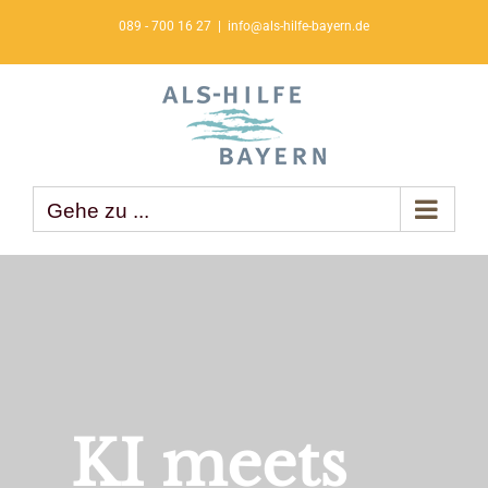
Zum
089 - 700 16 27
|
info@als-hilfe-bayern.de
Inhalt
springen
Gehe zu ...
KI meets